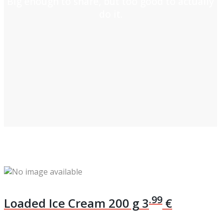
Big enough to share, but too good to actually
do it.
.99
Loaded Ice Cream
200 g
3
€