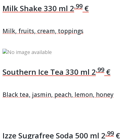
.99
Milk Shake
330 ml
2
€
Milk, fruits, cream, toppings
.99
Southern Ice Tea
330 ml
2
€
Black tea, jasmin, peach, lemon, honey
.99
Izze Sugrafree Soda
500 ml
2
€