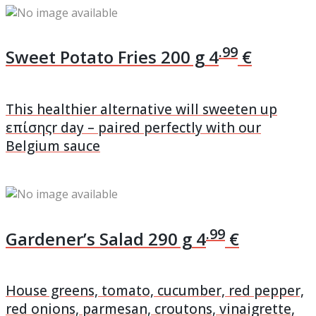
.99
Sweet Potato Fries
200 g
4
€
This healthier alternative will sweeten up
επίσηςr day – paired perfectly with our
Belgium sauce
.99
Gardener’s Salad
290 g
4
€
House greens, tomato, cucumber, red pepper,
red onions, parmesan, croutons, vinaigrette,