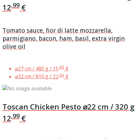
.99
12
€
Tomato sauce, fior di latte mozzarella,
parmigiano, bacon, ham, basil, extra virgin
olive oil
.49
⌀27 cm / 480 g /
15
€
.99
⌀32 cm / 810 g /
22
€
Toscan Chicken Pesto
⌀22 cm / 320 g
.99
12
€