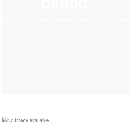
DRINKS
Enjoy our house-made lemonades, teas & soft
drinks.