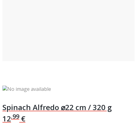
Spinach Alfredo
⌀22 cm / 320 g
.99
12
€