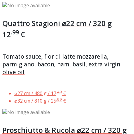
Quattro Stagioni
⌀22 cm / 320 g
.99
12
€
Tomato sauce, fior di latte mozzarella,
parmigiano, bacon, ham, basil, extra virgin
olive oil
.49
⌀27 cm / 480 g /
17
€
.99
⌀32 cm / 810 g /
25
€
Proschiutto & Rucola
⌀22 cm / 320 g