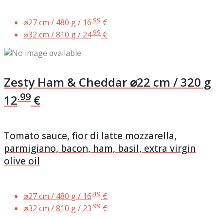
.99
⌀27 cm / 480 g /
16
€
.99
⌀32 cm / 810 g /
24
€
Zesty Ham & Cheddar
⌀22 cm / 320 g
.99
12
€
Tomato sauce, fior di latte mozzarella,
parmigiano, bacon, ham, basil, extra virgin
olive oil
.49
⌀27 cm / 480 g /
16
€
.99
⌀32 cm / 810 g /
23
€