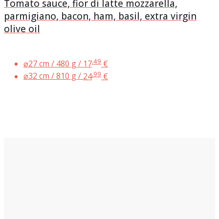
Tomato sauce, fior di latte mozzarella,
parmigiano, bacon, ham, basil, extra virgin
olive oil
.49
⌀27 cm / 480 g /
17
€
.99
⌀32 cm / 810 g /
24
€