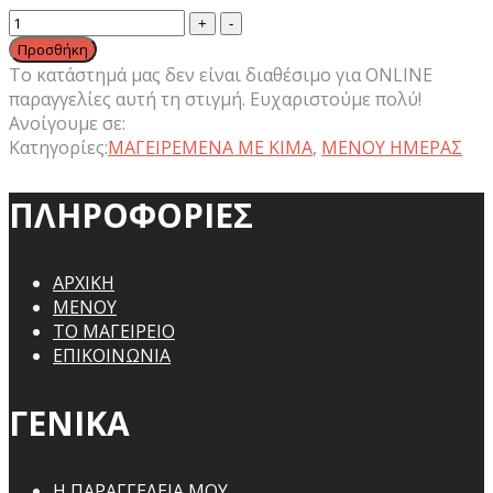
Κεφτεδάκια
με
Προσθήκη
Κόκκινη
Το κατάστημά μας δεν είναι διαθέσιμο για ONLINE
Σάλτσα
παραγγελίες αυτή τη στιγμή. Ευχαριστούμε πολύ!
Ποσότητα
Ανοίγουμε σε:
Κατηγορίες:
ΜΑΓΕΙΡΕΜΕΝΑ ΜΕ ΚΙΜΑ
,
ΜΕΝΟΥ ΗΜΕΡΑΣ
ΠΛΗΡΟΦΟΡΙΕΣ
ΑΡΧΙΚΗ
ΜΕΝΟΥ
ΤΟ ΜΑΓΕΙΡΕΙΟ
ΕΠΙΚΟΙΝΩΝΙΑ
ΓΕΝΙΚΑ
Η ΠΑΡΑΓΓΕΛΕΙΑ ΜΟΥ