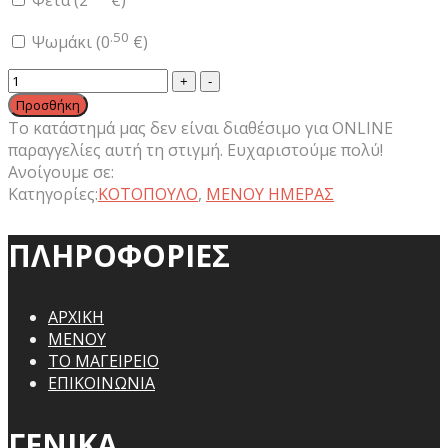
Φέτα (
2
€
)
.50
Ψωμάκι (
0
€
)
Κοτόπουλο
Φιλέτο
Προσθήκη
Τσιγγάνικο
Το κατάστημά μας δεν είναι διαθέσιμο για ONLINE
Ποσότητα
παραγγελίες αυτή τη στιγμή. Ευχαριστούμε πολύ!
Ανοίγουμε σε:
Κατηγορίες:
ΚΟΤΟΠΟΥΛΟ
,
ΜΕΝΟΥ ΗΜΕΡΑΣ
ΠΛΗΡΟΦΟΡΙΕΣ
ΑΡΧΙΚΗ
ΜΕΝΟΥ
ΤΟ ΜΑΓΕΙΡΕΙΟ
ΕΠΙΚΟΙΝΩΝΙΑ
ΓΕΝΙΚΑ