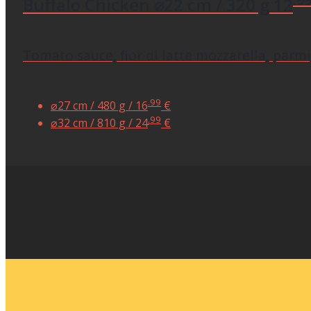
Buffalo Chicken
⌀22 cm / 320 g
12
Tomato sauce, fior di latte mozzarella, parmig
.99
⌀27 cm / 480 g /
16
€
.99
⌀32 cm / 810 g /
24
€