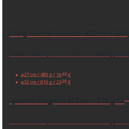
Zesty Ham & Cheddar
⌀22 cm / 320 
Tomato sauce, fior di latte mozzarella, parmig
.49
⌀27 cm / 480 g /
16
€
.99
⌀32 cm / 810 g /
23
€
.
Quattro Stagioni
⌀22 cm / 320 g
12
Tomato sauce, fior di latte mozzarella, parmig