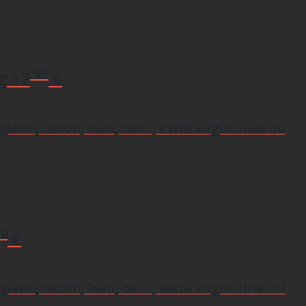
.99
g
12
€
iano, bacon, ham, basil, extra virgin olive oil
99
€
iano, bacon, ham, basil, extra virgin olive oil