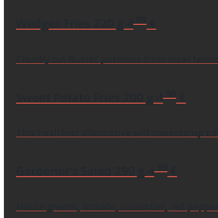
.99
Wedges Fries
220 g
4
€
Chunky cut Russet potatoes from local farme
.99
Sweet Potato Fries
200 g
4
€
This healthier alternative will sweeten up ε
.99
Gardener’s Salad
290 g
4
€
House greens, tomato, cucumber, red pepper, 