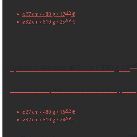
.49
⌀27 cm / 480 g /
17
€
.99
⌀32 cm / 810 g /
25
€
.9
Spinach Alfredo
⌀22 cm / 320 g
12
Tomato sauce, fior di latte mozzarella, parmig
.99
⌀27 cm / 480 g /
16
€
.99
⌀32 cm / 810 g /
24
€
.9