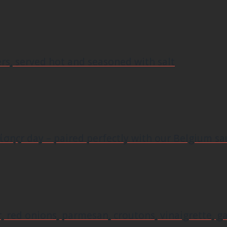
rs, served hot and seasoned with salt
πίσηςr day – paired perfectly with our Belgium s
red onions, parmesan, croutons, vinaigrette, gar