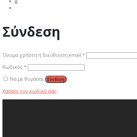
0
Σύνδεση
Απαιτείται
Όνομα χρήστη ή διεύθυνση email
*
Απαιτείται
Κωδικός
*
Να με θυμάσαι
Σύνδεση
Χάσατε τον κωδικό σας;